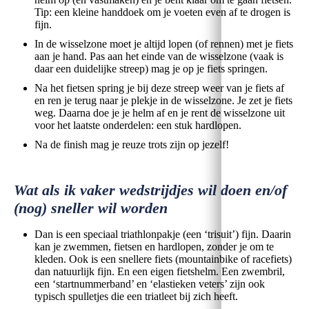
Tip: een kleine handdoek om je voeten even af te drogen is
fijn.
In de wisselzone moet je altijd lopen (of rennen) met je fiets
aan je hand. Pas aan het einde van de wisselzone (vaak is
daar een duidelijke streep) mag je op je fiets springen.
Na het fietsen spring je bij deze streep weer van je fiets af
en ren je terug naar je plekje in de wisselzone. Je zet je fiets
weg. Daarna doe je je helm af en je rent de wisselzone uit
voor het laatste onderdelen: een stuk hardlopen.
Na de finish mag je reuze trots zijn op jezelf!
Wat als ik vaker wedstrijdjes wil doen en/of
(nog) sneller wil worden
Dan is een speciaal triathlonpakje (een ‘trisuit’) fijn. Daarin
kan je zwemmen, fietsen en hardlopen, zonder je om te
kleden. Ook is een snellere fiets (mountainbike of racefiets)
dan natuurlijk fijn. En een eigen fietshelm. Een zwembril,
een ‘startnummerband’ en ‘elastieken veters’ zijn ook
typisch spulletjes die een triatleet bij zich heeft.