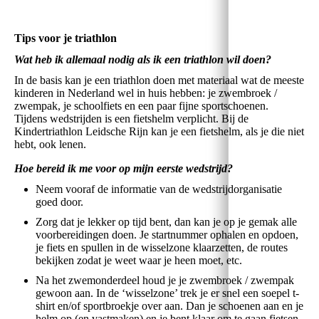
Tips voor je triathlon
Wat heb ik allemaal nodig als ik een triathlon wil doen?
In de basis kan je een triathlon doen met materiaal wat de meeste
kinderen in Nederland wel in huis hebben: je zwembroek /
zwempak, je schoolfiets en een paar fijne sportschoenen.
Tijdens wedstrijden is een fietshelm verplicht. Bij de
Kindertriathlon Leidsche Rijn kan je een fietshelm, als je die niet
hebt, ook lenen.
Hoe bereid ik me voor op mijn eerste wedstrijd?
Neem vooraf de informatie van de wedstrijdorganisatie
goed door.
Zorg dat je lekker op tijd bent, dan kan je op je gemak alle
voorbereidingen doen. Je startnummer ophalen en opdoen,
je fiets en spullen in de wisselzone klaarzetten, de routes
bekijken zodat je weet waar je heen moet, etc.
Na het zwemonderdeel houd je je zwembroek / zwempak
gewoon aan. In de ‘wisselzone’ trek je er snel een soepel t-
shirt en/of sportbroekje over aan. Dan je schoenen aan en je
helm op (en vastmaken) en je bent klaar om te gaan fietsen.